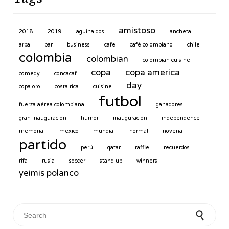
amistoso
2018
2019
aguinaldos
ancheta
arpa
bar
business
cafe
café colombiano
chile
colombia
colombian
colombian cuisine
copa
copa america
comedy
concacaf
day
copa oro
costa rica
cuisine
futbol
fuerza aérea colombiana
ganadores
gran inauguración
humor
inauguración
independence
memorial
mexico
mundial
normal
novena
partido
perú
qatar
raffle
recuerdos
rifa
rusia
soccer
stand up
winners
yeimis polanco
Search for: