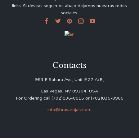
links. Si deseas seguirnos abajo dejamos nuestras redes
sociales.





Contacts
953 E Sahara Ave, Unit E.27 A/B,
Las Vegas, NV 89104, USA
For Ordering call (702)836-0815 or (702)836-0966
info@brasarojalv.com