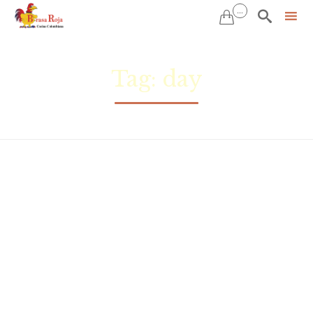
...


Tag: day